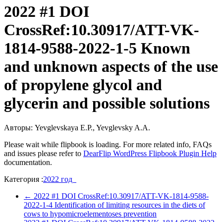
2022 #1 DOI
CrossRef:10.30917/ATT-VK-
1814-9588-2022-1-5 Known
and unknown aspects of the use
of propylene glycol and
glycerin and possible solutions
Авторы: Yevglevskaya E.P., Yevglevsky A.A.
Please wait while flipbook is loading. For more related info, FAQs
and issues please refer to
DearFlip WordPress Flipbook Plugin Help
documentation.
Категория :
2022 год
←
2022 #1 DOI CrossRef:10.30917/ATT-VK-1814-9588-
2022-1-4 Identification of limiting resources in the diets of
cows to hypomicroelementoses prevention