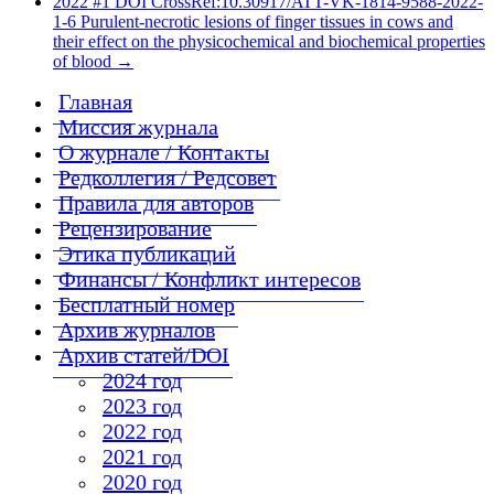
2022 #1 DOI CrossRef:10.30917/ATT-VK-1814-9588-2022-
1-6 Purulent-necrotic lesions of finger tissues in cows and
their effect on the physicochemical and biochemical properties
of blood
→
Главная
Миссия журнала
О журнале / Контакты
Редколлегия / Редсовет
Правила для авторов
Рецензирование
Этика публикаций
Финансы / Конфликт интересов
Бесплатный номер
Архив журналов
Архив статей/DOI
2024 год
2023 год
2022 год
2021 год
2020 год