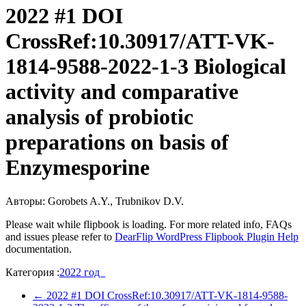
2022 #1 DOI
CrossRef:10.30917/ATT-VK-
1814-9588-2022-1-3 Biological
activity and comparative
analysis of probiotic
preparations on basis of
Enzymesporine
Авторы: Gorobets A.Y., Trubnikov D.V.
Please wait while flipbook is loading. For more related info, FAQs
and issues please refer to
DearFlip WordPress Flipbook Plugin Help
documentation.
Категория :
2022 год
←
2022 #1 DOI CrossRef:10.30917/ATT-VK-1814-9588-