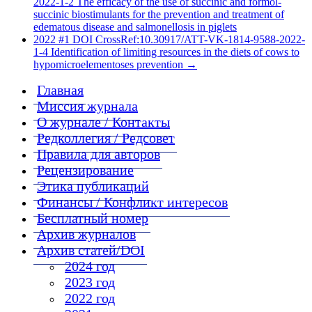
2022-1-2 The efficacy of the use of succinic and formol-
succinic biostimulants for the prevention and treatment of
edematous disease and salmonellosis in piglets
2022 #1 DOI CrossRef:10.30917/ATT-VK-1814-9588-2022-
1-4 Identification of limiting resources in the diets of cows to
hypomicroelementoses prevention
→
Главная
Миссия журнала
О журнале / Контакты
Редколлегия / Редсовет
Правила для авторов
Рецензирование
Этика публикаций
Финансы / Конфликт интересов
Бесплатный номер
Архив журналов
Архив статей/DOI
2024 год
2023 год
2022 год