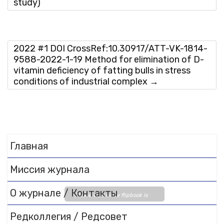
study)
2022 #1 DOI CrossRef:10.30917/ATT-VK-1814-
9588-2022-1-19 Method for elimination of D-
vitamin deficiency of fatting bulls in stress
conditions of industrial complex
→
Главная
Миссия журнала
О журнале / Контакты
Please wait while flipbook is
loading. For more related info,
Редколлегия / Редсовет
FAQs and issues please refer