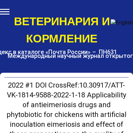
S
k
i
ВЕТЕРИНАРИЯ И
p
t
КОРМЛЕНИЕ
o
c
o
екс в каталоге «Почта России» – ПН631
Международный научный журнал открытог
n
t
e
n
t
2022 #1 DOI CrossRef:10.30917/ATT-
VK-1814-9588-2022-1-18 Applicability
of antieimeriosis drugs and
phytobiotic for chickens with artificial
inoculation eimeriosis and effect of