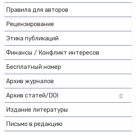
to
DearFlip WordPress
Правила для авторов
Flipbook Plugin Help
documentation.
Рецензирование
Этика публикаций
Финансы / Конфликт интересов
Бесплатный номер
Архив журналов
Архив статей/DOI
Издание литературы
Письмо в редакцию