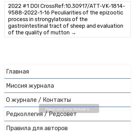
2022 #1 DOI CrossRef:10.30917/ATT-VK-1814-
9588-2022-1-16 Peculiarities of the epizootic
process in strongylatosis of the
gastrointestinal tract of sheep and evaluation
of the quality of mutton
→
Главная
Миссия журнала
О журнале / Контакты
Please wait while flipbook is
Редколлегия / Редсовет
loading. For more related info,
FAQs and issues please refer
Правила для авторов
to
DearFlip WordPress