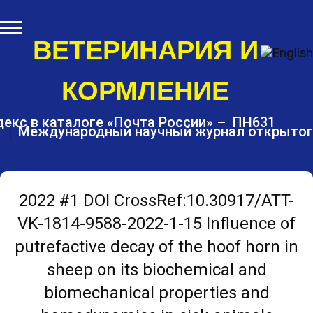
S
k
i
ВЕТЕРИНАРИЯ И
p
t
КОРМЛЕНИЕ
o
c
o
екс в каталоге «Почта России» – ПН631
Международный научный журнал открытог
n
t
e
n
t
2022 #1 DOI CrossRef:10.30917/ATT-
VK-1814-9588-2022-1-15 Influence of
putrefactive decay of the hoof horn in
sheep on its biochemical and
biomechanical properties and