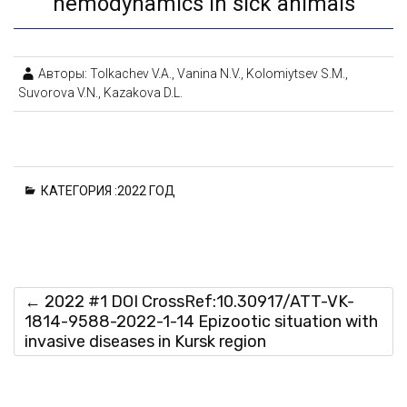
hemodynamics in sick animals
Авторы: Tolkachev V.A., Vanina N.V., Kolomiytsev S.M.,
Suvorova V.N., Kazakova D.L.
КАТЕГОРИЯ :
2022 ГОД
←
2022 #1 DOI CrossRef:10.30917/ATT-VK-
1814-9588-2022-1-14 Epizootic situation with
invasive diseases in Kursk region