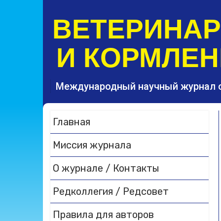
S
k
ВЕТЕРИНА
i
p
И КОРМЛЕН
t
o
c
o
Международный научный журнал 
n
t
e
Главная
n
t
Миссия журнала
О журнале / Контакты
Редколлегия / Редсовет
Правила для авторов