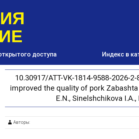
РИЯ
ИЕ
открытого доступа
Индекс в ка
10.30917/ATT-VK-1814-9588-2026-2-8 
improved the quality of pork Zabashta
E.N., Sinelshchikova I.A.,
Авторы: