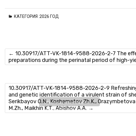
КАТЕГОРИЯ :
2026 ГОД
←
10.30917/ATT-VK-1814-9588-2026-2-7 The effect
preparations during the perinatal period of high-y
10.30917/ATT-VK-1814-9588-2026-2-9 Refreshing, d
and genetic identification of a virulent strain of sh
Serikbayov O.N., Koshemetov Zh.K., Orazymbetova 
Please wait while flipbook is
M.Zh., Maikhin K.T., Abishov А.А.
→
loading. For more related info,
FAQs and issues please refer
to
DearFlip WordPress
Flipbook Plugin Help