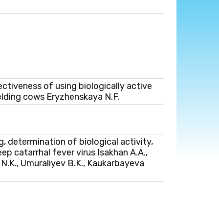
iveness of using biologically active
ielding cows Eryzhenskaya N.F.
etermination of biological activity,
eep catarrhal fever virus Isakhan A.A.,
N.K., Umuraliyev B.K., Kaukarbayeva