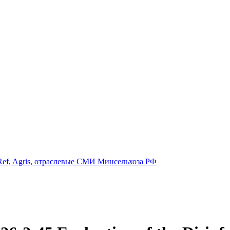
ef, Agris, отраслевые СМИ Минсельхоза РФ