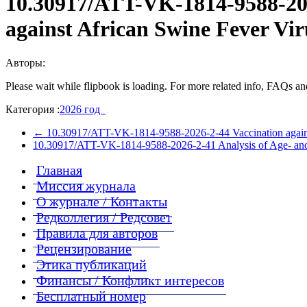
10.30917/ATT-VK-1814-9588-2026
against African Swine Fever Vir
Авторы:
Please wait while flipbook is loading. For more related info, FAQs and
Категория :
2026 год
←
10.30917/ATT-VK-1814-9588-2026-2-44 Vaccination against
10.30917/ATT-VK-1814-9588-2026-2-41 Analysis of Age- and S
Главная
Миссия журнала
О журнале / Контакты
Редколлегия / Редсовет
Правила для авторов
Рецензирование
Этика публикаций
Финансы / Конфликт интересов
Бесплатный номер