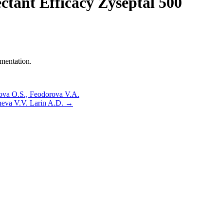
ctant Efficacy Zyseptal 500
mentation.
ova O.S., Feodorova V.A.
heva V.V. Larin A.D.
→