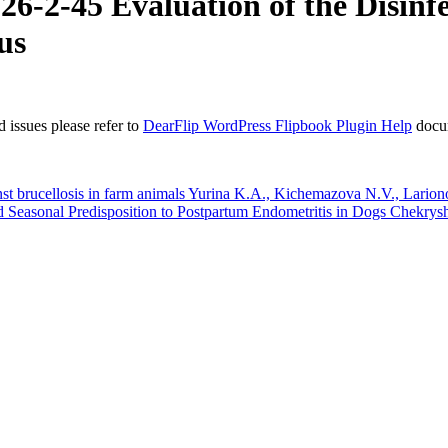
-2-45 Evaluation of the Disinfe
us
 issues please refer to
DearFlip WordPress Flipbook Plugin Help
docu
 brucellosis in farm animals Yurina K.A., Kichemazova N.V., Larion
easonal Predisposition to Postpartum Endometritis in Dogs Chekrys