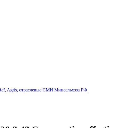
ef, Agris, отраслевые СМИ Минсельхоза РФ