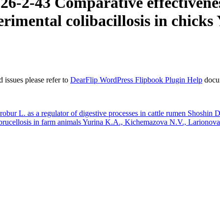
-2-43 Comparative effectivenes
rimental colibacillosis in chicks
 issues please refer to
DearFlip WordPress Flipbook Plugin Help
docu
 L. as a regulator of digestive processes in cattle rumen Shoshin D
ucellosis in farm animals Yurina K.A., Kichemazova N.V., Larionov