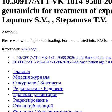
10.30917/ATT-VK-1814-9588-2026
gentamicin for treatment of expe
Lopunov S.V., , Stepanova T.V.
Авторы:
Please wait while flipbook is loading. For more related info, FAQs and
Категория :
2026 год
←
10.30917/ATT-VK-1814-9588-2026-2-42 Bark of Quercus robur
10.30917/ATT-VK-1814-9588-2026-2-44 Vaccination against br
Главная
Миссия журнала
О журнале / Контакты
Редколлегия / Редсовет
Правила для авторов
Рецензирование
Этика публикаций
Финансы / Конфликт интересов