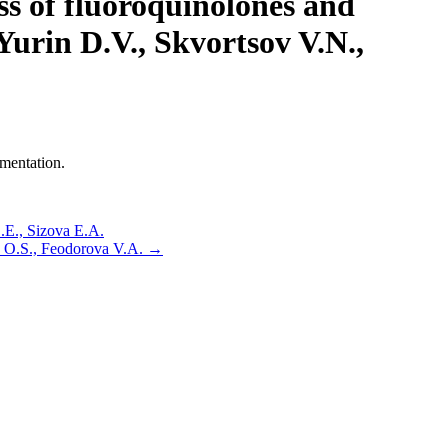
s of fluoroquinolones and
 Yurin D.V., Skvortsov V.N.,
mentation.
.E., Sizova E.A.
a O.S., Feodorova V.A.
→