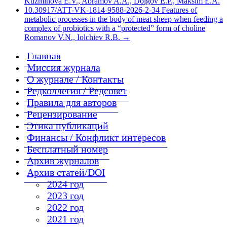
Kuzminova E.V., Abramov A.A., Dolgov E.P., Maksim E.A.
10.30917/ATT-VK-1814-9588-2026-2-34 Features of
metabolic processes in the body of meat sheep when feeding a
complex of probiotics with a “protected” form of choline
Romanov V.N., Iolchiev R.B.
→
Главная
Миссия журнала
О журнале / Контакты
Редколлегия / Редсовет
Правила для авторов
Рецензирование
Этика публикаций
Финансы / Конфликт интересов
Бесплатный номер
Архив журналов
Архив статей/DOI
2024 год
2023 год
2022 год
2021 год