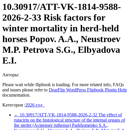
10.30917/ATT-VK-1814-9588-
2026-2-33 Risk factors for
winter mortality in herd-held
horses Popov. A.A., Neustroev
M.P. Petrova S.G., Elbyadova
E.I.
Авторы:
Please wait while flipbook is loading. For more related info, FAQs
and issues please refer to
DearFlip WordPress Flipbook Plugin Help
documentation.
Категория :
2026 год
←
10.30917/ATT-VK-1814-9588-2026-2-32 The effect of
rutacirin on the histological structure of the internal organs of
the sterlet (Acipenser ruthenus) Parkhomenko S.A.,