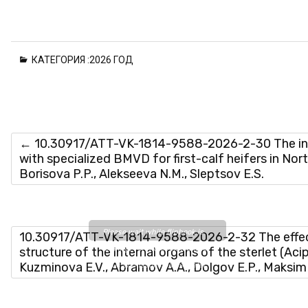
КАТЕГОРИЯ :
2026 ГОД
←
10.30917/ATT-VK-1814-9588-2026-2-30 The influ
with specialized BMVD for first-calf heifers in Nor
Borisova P.P., Alekseeva N.M., Sleptsov E.S.
Please wait while flipbook is
10.30917/ATT-VK-1814-9588-2026-2-32 The effect o
loading. For more related info,
structure of the internal organs of the sterlet (Ac
Kuzminova E.V., Abramov A.A., Dolgov E.P., Maksim
FAQs and issues please refer
to
DearFlip WordPress
Flipbook Plugin Help