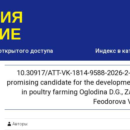
РИЯ
ИЕ
открытого доступа
Индекс в ка
10.30917/ATT-VK-1814-9588-2026-2-31
promising candidate for the development
in poultry farming Oglodina D.G., Za
Feodorova V
Авторы: