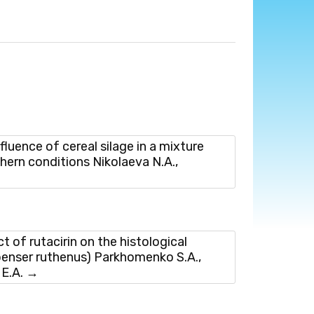
ence of cereal silage in a mixture
thern conditions Nikolaeva N.A.,
f rutacirin on the histological
ipenser ruthenus) Parkhomenko S.A.,
 E.A.
→