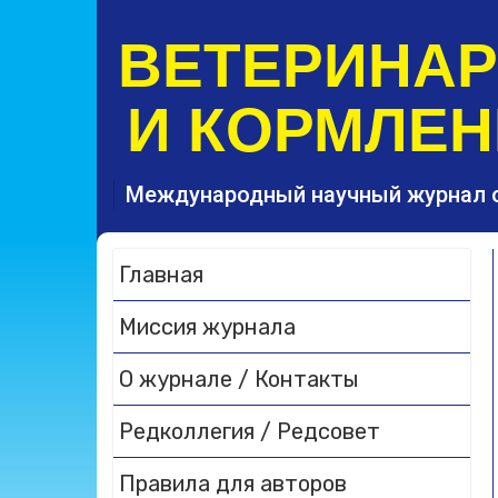
S
k
ВЕТЕРИНА
i
p
И КОРМЛЕН
t
o
c
o
Международный научный журнал 
n
t
e
Главная
n
t
Миссия журнала
О журнале / Контакты
Редколлегия / Редсовет
Правила для авторов