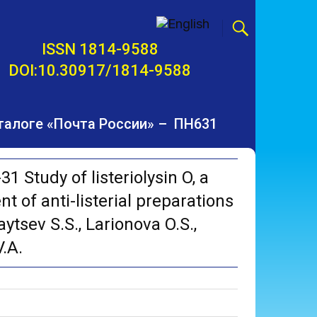
ISSN 1814-9588
DOI:10.30917/1814-9588
талоге «Почта России» – ПН631
 Study of listeriolysin O, a
 of anti-listerial preparations
ytsev S.S., Larionova O.S.,
.A.