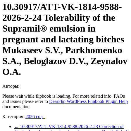
10.30917/ATT-VK-1814-9588-
2026-2-24 Tolerability of the
Supramil® emulsion in
pregnant and lactating bitches
Mukaseev S.V., Parkhomenko
S.A., Beloglazov D.V., Zeynalov
O.A.
Авторы:
Please wait while flipbook is loading. For more related info, FAQs
and issues please refer to
DearFlip WordPress Flipbook Plugin Help
documentation.
Категория :
2026 год
←
10.30917/ATT-VK-1814-9588-2026-2-23 Correction of