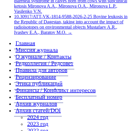
diarrheal syndrome in calves born from cows with subclinical
ketosis Mironova A.A., Mironova O.A., Mironova L.P.,
Vasilenko V.N.
10.30917/ATT-VK-1814-9588-2026-2-25 Bovine leukosis in
the Republic of Dagestan, taking into account the impact of
radioisotopes on environmental objects Mustafaev A.R.,
Ivashev E.A., Baratov M.O.
→
Главная
Миссия журнала
О журнале / Контакты
Редколлегия / Редсовет
Правила для авторов
Рецензирование
Этика публикаций
Финансы / Конфликт интересов
Бесплатный номер
Архив журналов
Архив статей/DOI
2024 год
2023 год
2022 год