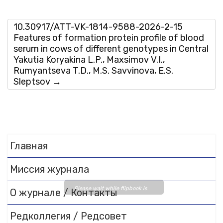
10.30917/ATT-VK-1814-9588-2026-2-15
Features of formation protein profile of blood
serum in cows of different genotypes in Central
Yakutia Koryakina L.P., Maxsimov V.I.,
Rumyantseva T.D., M.S. Savvinova, E.S.
Sleptsov
→
Главная
Миссия журнала
Please wait while flipbook is
О журнале / Контакты
loading. For more related info,
FAQs and issues please refer
Редколлегия / Редсовет