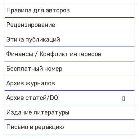
to
DearFlip WordPress
Flipbook Plugin Help
Правила для авторов
documentation.
Рецензирование
Этика публикаций
Финансы / Конфликт интересов
Бесплатный номер
Архив журналов
Архив статей/DOI
Издание литературы
Письмо в редакцию