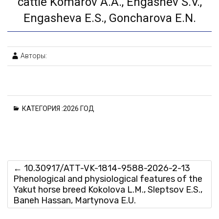
cattle Komarov A.A., Engashev S.V.,
Engasheva E.S., Goncharova E.N.
Авторы:
КАТЕГОРИЯ :
2026 ГОД
←
10.30917/ATT-VK-1814-9588-2026-2-13
Phenological and physiological features of the
Yakut horse breed Kokolova L.M., Sleptsov E.S.,
Baneh Hassan, Martynova E.U.