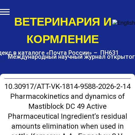
S
k
i
ВЕТЕРИНАРИЯ И
p
t
КОРМЛЕНИЕ
o
c
o
екс в каталоге «Почта России» – ПН631
Международный научный журнал открытог
n
t
e
n
t
10.30917/ATT-VK-1814-9588-2026-2-14
Pharmacokinetics and dynamics of
Mastiblock DC 49 Active
Pharmaceutical Ingredient’s residual
amounts elimination when used in