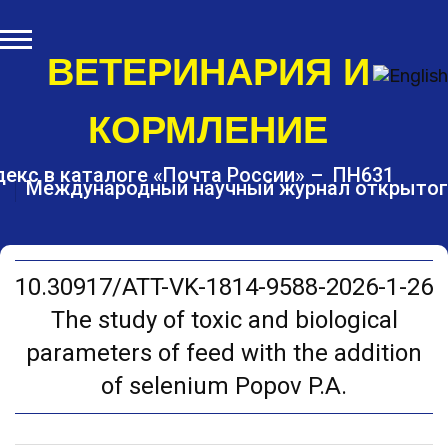
S
k
i
ВЕТЕРИНАРИЯ И
p
t
КОРМЛЕНИЕ
o
c
o
екс в каталоге «Почта России» – ПН631
Международный научный журнал открытог
n
t
e
n
t
10.30917/ATT-VK-1814-9588-2026-1-26
The study of toxic and biological
parameters of feed with the addition
of selenium Popov P.A.