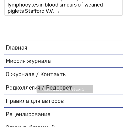
lymphocytes in blood smears of weaned
piglets Stafford V.V.
→
Главная
Миссия журнала
О журнале / Контакты
Редколлегия / Редсовет
Please wait while flipbook is
loading. For more related info,
Правила для авторов
FAQs and issues please refer
to
DearFlip WordPress
Рецензирование
Flipbook Plugin Help
documentation.