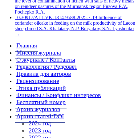
the level of contamination of lichen with salts of heavy metals
on reindeer pastures of the Murmansk region Firsova E.V.,
Pochepko R.A.
10.30917/ATT-VK-1814-9588-2025-7-19 Influence of
coriander oilcake in feeding on the milk productivity of Lacon
sheep breed S.A. Khatataev, N.P. Buryakov, S.N. Lyashenko
→
Главная
Миссия журнала
О журнале / Контакты
Редколлегия / Редсовет
Правила для авторов
Рецензирование
Этика публикаций
Финансы / Конфликт интересов
Бесплатный номер
Архив журналов
Архив статей/DOI
2024 год
2023 год
2022 год