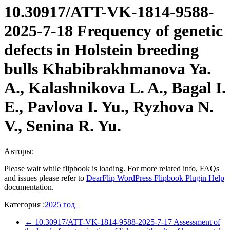
10.30917/ATT-VK-1814-9588-
2025-7-18 Frequency of genetic
defects in Holstein breeding
bulls Khabibrakhmanova Ya.
A., Kalashnikova L. A., Bagal I.
E., Pavlova I. Yu., Ryzhova N.
V., Senina R. Yu.
Авторы:
Please wait while flipbook is loading. For more related info, FAQs
and issues please refer to
DearFlip WordPress Flipbook Plugin Help
documentation.
Категория :
2025 год
←
10.30917/ATT-VK-1814-9588-2025-7-17 Assessment of