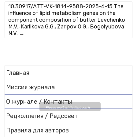
10.30917/ATT-VK-1814-9588-2025-6-15 The
influence of lipid metabolism genes on the
component composition of butter Levchenko
M.V., Karlikova G.G., Zaripov O.G., Bogolyubova
N.V.
→
Главная
Миссия журнала
О журнале / Контакты
Please wait while flipbook is
Редколлегия / Редсовет
loading. For more related info,
FAQs and issues please refer
Правила для авторов
to
DearFlip WordPress
Flipbook Plugin Help