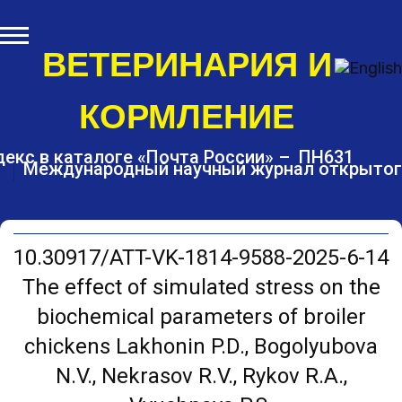
S
k
i
ВЕТЕРИНАРИЯ И
p
t
КОРМЛЕНИЕ
o
c
o
екс в каталоге «Почта России» – ПН631
Международный научный журнал открытог
n
t
e
n
t
10.30917/ATT-VK-1814-9588-2025-6-14
The effect of simulated stress on the
biochemical parameters of broiler
chickens Lakhonin P.D., Bogolyubova
N.V., Nekrasov R.V., Rykov R.A.,