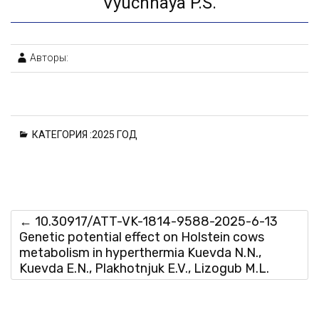
Vyuchnaya P.S.
Авторы:
КАТЕГОРИЯ :
2025 ГОД
←
10.30917/ATT-VK-1814-9588-2025-6-13
Genetic potential effect on Holstein cows
metabolism in hyperthermia Kuevda N.N.,
Kuevda E.N., Plakhotnjuk E.V., Lizogub M.L.