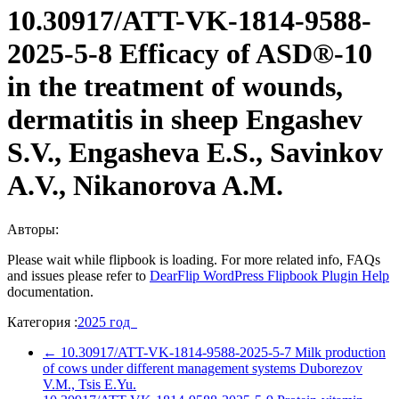
10.30917/ATT-VK-1814-9588-
2025-5-8 Efficacy of ASD®-10
in the treatment of wounds,
dermatitis in sheep Engashev
S.V., Engasheva E.S., Savinkov
A.V., Nikanorova A.M.
Авторы:
Please wait while flipbook is loading. For more related info, FAQs
and issues please refer to
DearFlip WordPress Flipbook Plugin Help
documentation.
Категория :
2025 год
←
10.30917/ATT-VK-1814-9588-2025-5-7 Milk production
of cows under different management systems Duborezov
V.M., Tsis E.Yu.