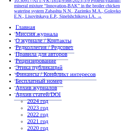
10.30917/ATT-VK-1814-9588-2025-5-9 Protein-vitamin-
mineral mixture “Innovation-BAK” in the broiler chicken
watering system Zabashta N.N., Zazimko M.A., Golovko
E.N., Lisovitskaya E.P., Sinelshchikova I.A.
→
Главная
Миссия журнала
О журнале / Контакты
Редколлегия / Редсовет
Правила для авторов
Рецензирование
Этика публикаций
Финансы / Конфликт интересов
Бесплатный номер
Архив журналов
Архив статей/DOI
2024 год
2023 год
2022 год
2021 год
2020 год