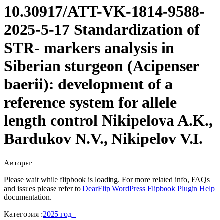
10.30917/ATT-VK-1814-9588-
2025-5-17 Standardization of
STR- markers analysis in
Siberian sturgeon (Acipenser
baerii): development of a
reference system for allele
length control Nikipelova A.K.,
Bardukov N.V., Nikipelov V.I.
Авторы:
Please wait while flipbook is loading. For more related info, FAQs
and issues please refer to
DearFlip WordPress Flipbook Plugin Help
documentation.
Категория :
2025 год