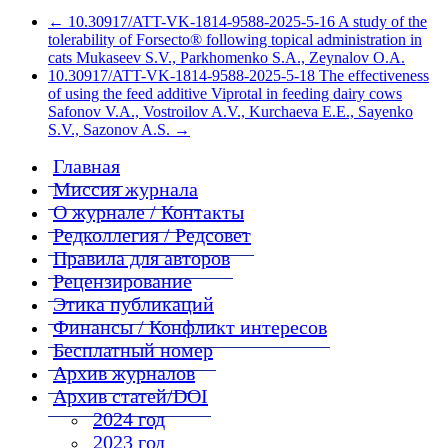
←
10.30917/ATT-VK-1814-9588-2025-5-16 A study of the
tolerability of Forsecto® following topical administration in
cats Mukaseev S.V., Parkhomenko S.A., Zeynalov O.A.
10.30917/ATT-VK-1814-9588-2025-5-18 The effectiveness
of using the feed additive Viprotal in feeding dairy cows
Safonov V.A., Vostroilov A.V., Kurchaeva E.E., Sayenko
S.V., Sazonov A.S.
→
Главная
Миссия журнала
О журнале / Контакты
Редколлегия / Редсовет
Правила для авторов
Рецензирование
Этика публикаций
Финансы / Конфликт интересов
Бесплатный номер
Архив журналов
Архив статей/DOI
2024 год
2023 год