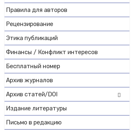
to
DearFlip WordPress
Flipbook Plugin Help
Правила для авторов
documentation.
Рецензирование
Этика публикаций
Финансы / Конфликт интересов
Бесплатный номер
Архив журналов
Архив статей/DOI
Издание литературы
Письмо в редакцию