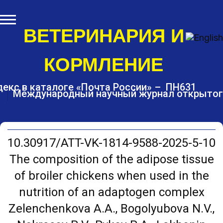
S
k
i
ВЕТЕРИНАРИЯ И
p
t
КОРМЛЕНИЕ
o
c
o
екс в каталоге «Почта России» – ПН631
Международный научный журнал открытог
n
t
e
n
t
10.30917/ATT-VK-1814-9588-2025-5-10
The composition of the adipose tissue
of broiler chickens when used in the
nutrition of an adaptogen complex
Zelenchenkova A.A., Bogolyubova N.V.,