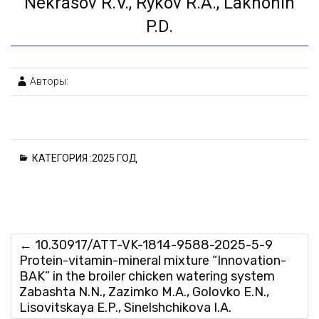
Nekrasov R.V., Rykov R.A., Lakhonin
P.D.
Авторы:
КАТЕГОРИЯ :
2025 ГОД
←
10.30917/ATT-VK-1814-9588-2025-5-9
Protein-vitamin-mineral mixture “Innovation-
BAK” in the broiler chicken watering system
Zabashta N.N., Zazimko M.A., Golovko E.N.,
Lisovitskaya E.P., Sinelshchikova I.A.