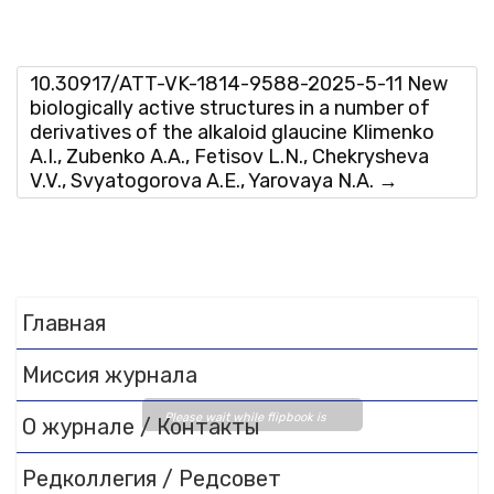
10.30917/ATT-VK-1814-9588-2025-5-11 New
biologically active structures in a number of
derivatives of the alkaloid glaucine Klimenko
A.I., Zubenko A.A., Fetisov L.N., Chekrysheva
V.V., Svyatogorova A.E., Yarovaya N.A.
→
Главная
Миссия журнала
Please wait while flipbook is
О журнале / Контакты
loading. For more related info,
FAQs and issues please refer
Редколлегия / Редсовет