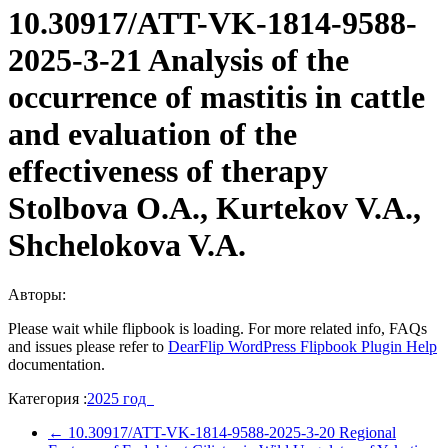
10.30917/ATT-VK-1814-9588-
2025-3-21 Analysis of the
occurrence of mastitis in cattle
and evaluation of the
effectiveness of therapy
Stolbova O.A., Kurtekov V.A.,
Shchelokova V.A.
Авторы:
Please wait while flipbook is loading. For more related info, FAQs
and issues please refer to
DearFlip WordPress Flipbook Plugin Help
documentation.
Категория :
2025 год
←
10.30917/ATT-VK-1814-9588-2025-3-20 Regional