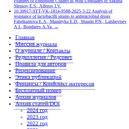
Features of Endobiont Ciliates in Wild Ungulates of Yakutia
Slepsov E.S., Alferov I.V.
10.30917/ATT-VK-1814-9588-2025-3-22 Analysis of
resistance of lactobacilli strains to antimicrobial drugs
Fabrikantova E.A., Mandryka E.D., Shastin P.N., Laishevtsev
A.I., Bondarev A.Ya.
→
Главная
Миссия журнала
О журнале / Контакты
Редколлегия / Редсовет
Правила для авторов
Рецензирование
Этика публикаций
Финансы / Конфликт интересов
Бесплатный номер
Архив журналов
Архив статей/DOI
2024 год
2023 год
2022 год