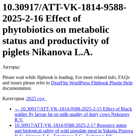
10.30917/ATT-VK-1814-9588-
2025-2-16 Effect of
phytobiotics on metabolic
status and productivity of
piglets Nikanova L.A.
Авторы:
Please wait while flipbook is loading. For more related info, FAQs
and issues please refer to
DearFlip WordPress Flipbook Plugin Help
documentation.
Категория :
2025 год
←
10.30917/ATT-VK-1814-9588-2025-2-15 Effect of Black
soldier fly larvae fat on milk quality of dairy cows Nekrasov
R.V.
10.30917/ATT-VK-1814-9588-2025-2-17 Resource status
and biological safety of wild ungulate meat in Yakutia Popova