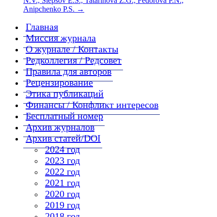
N.V., Slepsov E.S., Tatarinova Z.G., Fedorova P.N.,
Anipchenko P.S.
→
Главная
Миссия журнала
О журнале / Контакты
Редколлегия / Редсовет
Правила для авторов
Рецензирование
Этика публикаций
Финансы / Конфликт интересов
Бесплатный номер
Архив журналов
Архив статей/DOI
2024 год
2023 год
2022 год
2021 год
2020 год
2019 год
2018 год