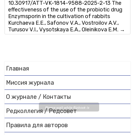
10.30917/ATT-VK-1814-9588-2025-2-13 The
effectiveness of the use of the probiotic drug
Enzymsporin in the cultivation of rabbits
Kurchaeva E.E., Safonov V.A., Vostroilov A.V.,
Turusov V.I., Vysotskaya E.A., Oleinikova E.M.
→
Главная
Миссия журнала
О журнале / Контакты
Please wait while flipbook is
Редколлегия / Редсовет
loading. For more related info,
FAQs and issues please refer
Правила для авторов
to
DearFlip WordPress