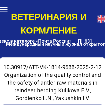
S
k
i
ВЕТЕРИНАРИЯ И
p
t
КОРМЛЕНИЕ
o
c
o
екс в каталоге «Почта России» – ПН631
Международный научный журнал открытог
n
t
e
n
t
10.30917/ATT-VK-1814-9588-2025-2-12
Organization of the quality control and
the safety of antler raw materials in
reindeer herding Kulikova E.V.,
Gordienko L.N., Yakushkin I.V.