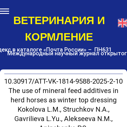
S
k
i
ВЕТЕРИНАРИЯ И
p
t
КОРМЛЕНИЕ
o
c
o
екс в каталоге «Почта России» – ПН631
Международный научный журнал открытог
n
t
e
n
t
10.30917/ATT-VK-1814-9588-2025-2-10
The use of mineral feed additives in
herd horses as winter top dressing
Kokolova L.M., Struchkov N.A.,
Gavrilieva L.Yu., Alekseeva N.M.,