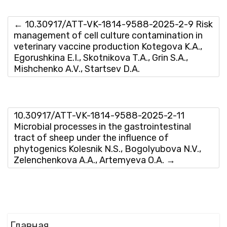
Flipbook Plugin Help
documentation.
←
10.30917/ATT-VK-1814-9588-2025-2-9 Risk
management of cell culture contamination in
veterinary vaccine production Kotegova K.A.,
Egorushkina E.I., Skotnikova T.A., Grin S.A.,
Mishchenko A.V., Startsev D.A.
10.30917/ATT-VK-1814-9588-2025-2-11
Microbial processes in the gastrointestinal
tract of sheep under the influence of
phytogenics Kolesnik N.S., Bogolyubova N.V.,
Zelenchenkova A.A., Artemyeva O.A.
→
Главная