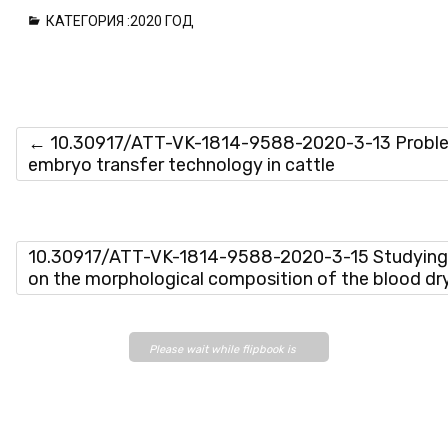
КАТЕГОРИЯ :
2020 ГОД
←
10.30917/ATT-VK-1814-9588-2020-3-13 Problemat
embryo transfer technology in cattle
10.30917/ATT-VK-1814-9588-2020-3-15 Studying t
on the morphological composition of the blood d
Please wait while flipbook is
loading. For more related info,
FAQs and issues please refer
to
DearFlip WordPress
Flipbook Plugin Help