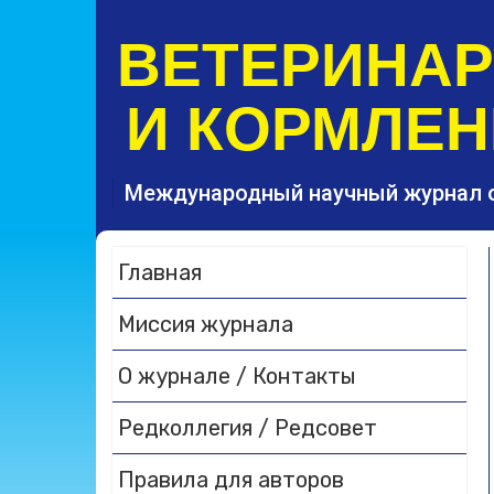
S
k
ВЕТЕРИНА
i
p
И КОРМЛЕН
t
o
c
o
Международный научный журнал 
n
t
e
Главная
n
t
Миссия журнала
О журнале / Контакты
Редколлегия / Редсовет
Правила для авторов