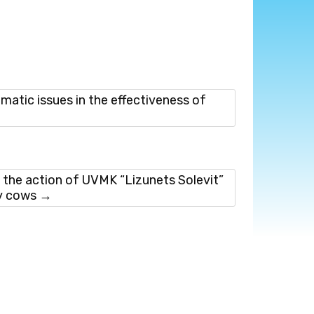
ic issues in the effectiveness of
he action of UVMK “Lizunets Solevit”
ry cows
→