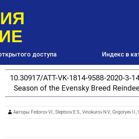
РИЯ
ИЕ
открытого доступа
Индекс в ка
10.30917/ATT-VK-1814-9588-2020-3-14 
Season of the Evensky Breed Reindeer
Авторы: Fedorov V.I., Sleptsov Е.S., Vinokurov N.V., Grigoryev I.I.,