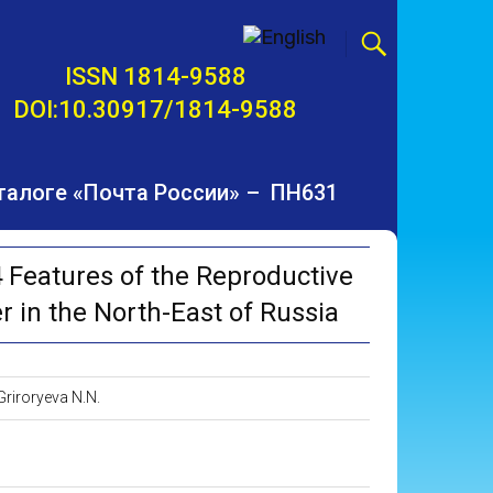
ISSN 1814-9588
DOI:10.30917/1814-9588
талоге «Почта России» – ПН631
Features of the Reproductive
 in the North-East of Russia
 Griroryeva N.N.