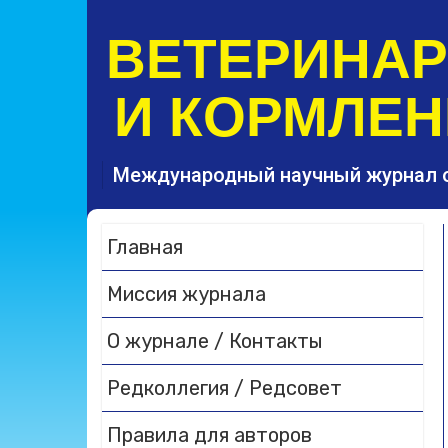
S
k
ВЕТЕРИНА
i
p
И КОРМЛЕН
t
o
c
o
Международный научный журнал 
n
t
e
Главная
n
t
Миссия журнала
О журнале / Контакты
Редколлегия / Редсовет
Правила для авторов