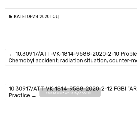
КАТЕГОРИЯ :
2020 ГОД
←
10.30917/ATT-VK-1814-9588-2020-2-10 Problem
Chernobyl accident: radiation situation, counter-
10.30917/ATT-VK-1814-9588-2020-2-12 FGBI “ARRI
Please wait while flipbook is
Practice
→
loading. For more related info,
FAQs and issues please refer
to
DearFlip WordPress
Flipbook Plugin Help
documentation.