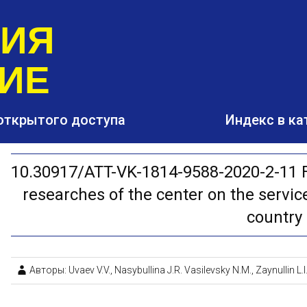
РИЯ
ИЕ
открытого доступа
Индекс в ка
10.30917/ATT-VK-1814-9588-2020-2-11 F
researches of the center on the service
country
Авторы: Uvaev V.V., Nasybullina J.R. Vasilevsky N.M., Zaynullin L.I