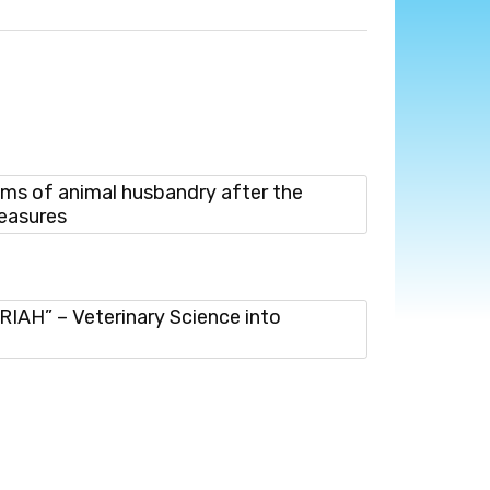
s of animal husbandry after the
measures
AH” – Veterinary Science into