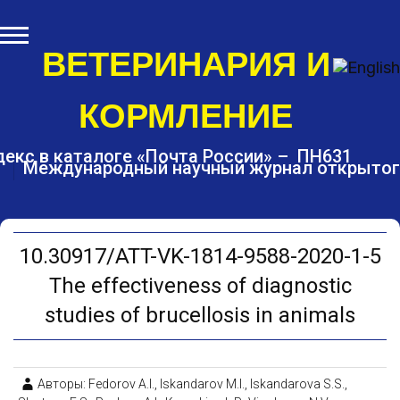
S
k
i
ВЕТЕРИНАРИЯ И
p
t
КОРМЛЕНИЕ
o
c
o
екс в каталоге «Почта России» – ПН631
Международный научный журнал открытог
n
t
e
n
t
10.30917/ATT-VK-1814-9588-2020-1-5
The effectiveness of diagnostic
studies of brucellosis in animals
Авторы: Fedorov A.I., Iskandarov M.I., Iskandarova S.S.,