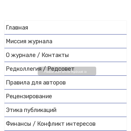
Главная
Миссия журнала
О журнале / Контакты
Редколлегия / Редсовет
Please wait while flipbook is
loading. For more related info,
Правила для авторов
FAQs and issues please refer
to
DearFlip WordPress
Рецензирование
Flipbook Plugin Help
documentation.
Этика публикаций
Финансы / Конфликт интересов