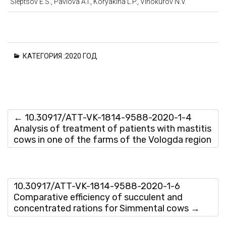
Sleptsov E.S., Pavlova A.I., Koryakina L.P., Vinokurov N.V.
КАТЕГОРИЯ :
2020 ГОД
←
10.30917/ATT-VK-1814-9588-2020-1-4
Analysis of treatment of patients with mastitis
cows in one of the farms of the Vologda region
10.30917/ATT-VK-1814-9588-2020-1-6
Comparative efficiency of succulent and
concentrated rations for Simmental cows
→