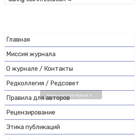
Главная
Миссия журнала
О журнале / Контакты
Редколлегия / Редсовет
Please wait while flipbook is
Правила для авторов
loading. For more related info,
FAQs and issues please refer
Рецензирование
to
DearFlip WordPress
Этика публикаций
Flipbook Plugin Help
documentation.