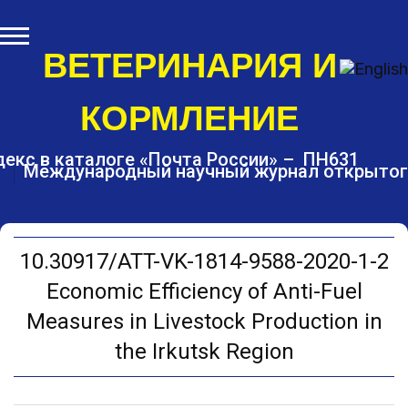
S
k
i
ВЕТЕРИНАРИЯ И
p
t
КОРМЛЕНИЕ
o
c
o
екс в каталоге «Почта России» – ПН631
Международный научный журнал открытог
n
t
e
n
t
10.30917/ATT-VK-1814-9588-2020-1-2
Economic Efficiency of Anti-Fuel
Measures in Livestock Production in
the Irkutsk Region