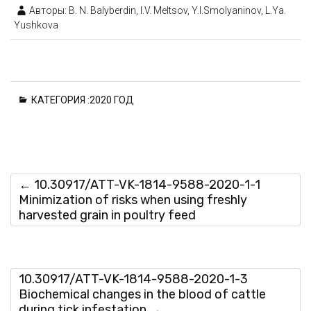
Авторы: B. N. Balyberdin, I.V. Meltsov, Y.I.Smolyaninov, L.Ya.
Yushkova
КАТЕГОРИЯ :
2020 ГОД
←
10.30917/ATT-VK-1814-9588-2020-1-1
Minimization of risks when using freshly
harvested grain in poultry feed
10.30917/ATT-VK-1814-9588-2020-1-3
Biochemical changes in the blood of cattle
during tick infestation
→