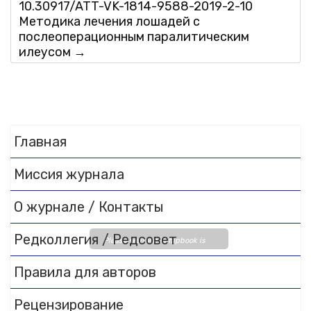
10.30917/ATT-VK-1814-9588-2019-2-10
Методика лечения лошадей с
послеоперационным паралитическим
илеусом
→
Главная
Миссия журнала
О журнале / Контакты
Редколлегия / Редсовет
Please wait while flipbook is
loading. For more related info,
Правила для авторов
FAQs and issues please refer
to
DearFlip WordPress
Рецензирование
Flipbook Plugin Help