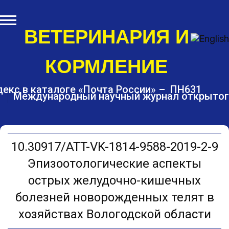
S
k
i
ВЕТЕРИНАРИЯ И
p
t
КОРМЛЕНИЕ
o
c
o
екс в каталоге «Почта России» – ПН631
Международный научный журнал открытог
n
t
e
n
t
10.30917/ATT-VK-1814-9588-2019-2-9
Эпизоотологические аспекты
острых желудочно-кишечных
болезней новорожденных телят в
хозяйствах Вологодской области