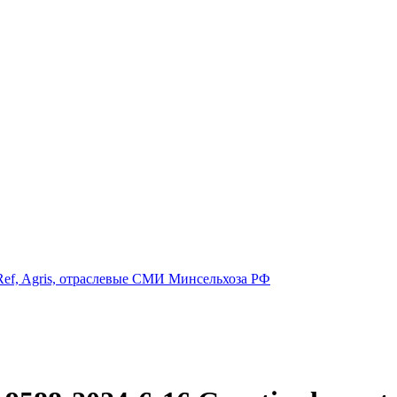
ef, Agris, отраслевые СМИ Минсельхоза РФ