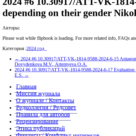
2024 #6 10.30917/ATT-VK-1814-9
depending on their gender Nikol
Авторы:
Please wait while flipbook is loading. For more related info, FAQs and
Категория :
2024 год
←
2024 #6 10.30917/ATT-VK-1814-9588-2024-6-15 Antagonistic a
Dovydenkova M.V., Artemyeva O.A.
2024 #6 10.30917/ATT-VK-1814-9588-2024-6-17 Evaluation of tim
E.S.
→
Главная
Миссия журнала
О журнале / Контакты
Редколлегия / Редсовет
Правила для авторов
Рецензирование
Этика публикаций
Финансы / Конфликт интересов