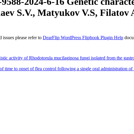
588-2024-6-16 Genetic characteri
aev S.V., Matyukov V.S, Filatov 
 issues please refer to
DearFlip WordPress Flipbook Plugin Help
docu
ctivity of Rhodotorula mucilaginosa fungi isolated from the gastroi
e to onset of flea control following a single oral administration of f