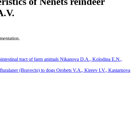
stics of Nenets reindeer
A.V.
mentation.
ntestinal tract of farm animals Nikanova D.A., Kolodina E.N.,
luralaner (Bravecto) to dogs Orobets V.A., Kireev I.V., Kastarnova